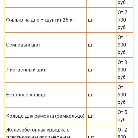
руб.
От 7
Фильтр на дно – шунгит 25 кг.
шт
700
руб.
От 1
Осиновый щит
шт
900
руб.
От 3
Лиственный щит
шт
900
руб.
От
Бетонное кольцо
шт
900
руб.
От 5
Кольцо для ремонта (ремкольцо)
шт
руб.
Железобетонная крышка с
От 2
пластиковым полимерным
шт
800